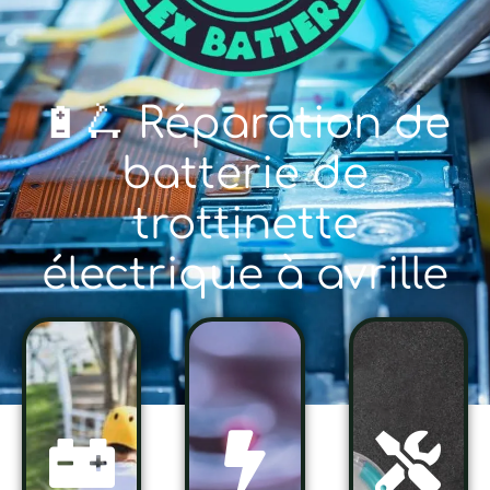
🔋🛴 Réparation de
batterie de
trottinette
électrique à avrille