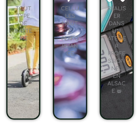
TOUT
CELLU
RÉALIS
TYPE
LES
ER
DE
HAUT
DANS
BATTE
E
UN
RIE
PERFO
ATELIE
RMAN
R
CE
PROFE
SSION
NEL
EN
ALSAC
E 🥨