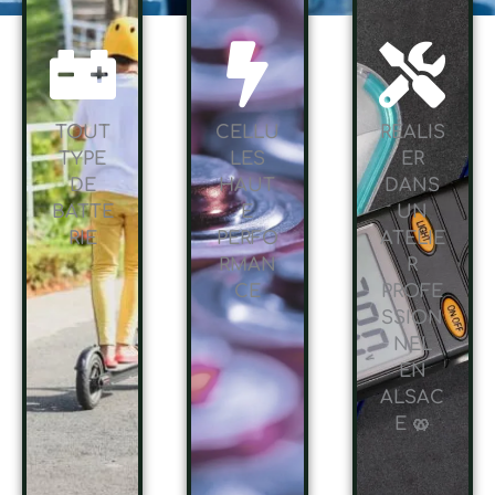
TOUT
CELLU
RÉALIS
TYPE
LES
ER
DE
HAUT
DANS
BATTE
E
UN
RIE
PERFO
ATELIE
RMAN
R
CE
PROFE
SSION
NEL
EN
ALSAC
E 🥨