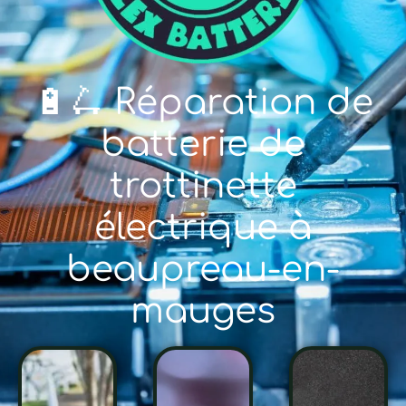
🔋🛴 Réparation de
batterie de
trottinette
électrique à
beaupreau-en-
mauges