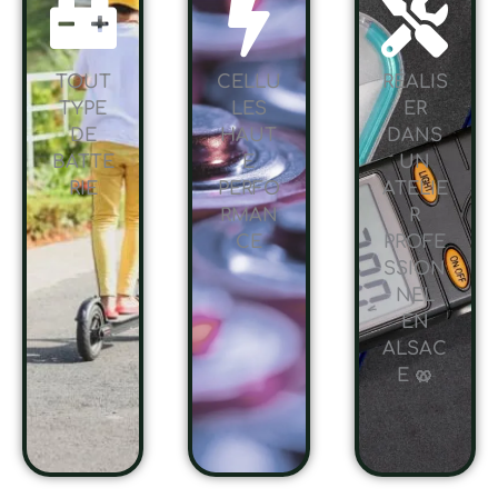
TOUT
CELLU
RÉALIS
TYPE
LES
ER
DE
HAUT
DANS
BATTE
E
UN
RIE
PERFO
ATELIE
RMAN
R
CE
PROFE
SSION
NEL
EN
ALSAC
E 🥨