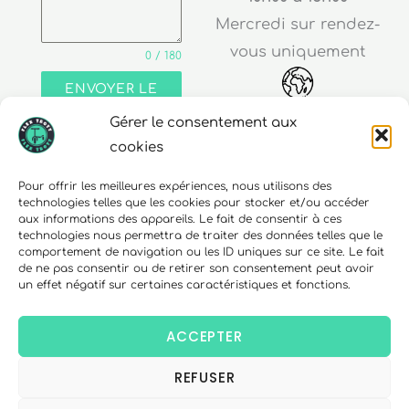
Mercredi sur rendez-
vous uniquement
0 / 180
ENVOYER LE
MESSAGE
Gérer le consentement aux
Adresse
cookies
30 rue Edouard Richard
Pour offrir les meilleures expériences, nous utilisons des
technologies telles que les cookies pour stocker et/ou accéder
68000 Colmar
aux informations des appareils. Le fait de consentir à ces
technologies nous permettra de traiter des données telles que le
comportement de navigation ou les ID uniques sur ce site. Le fait
de ne pas consentir ou de retirer son consentement peut avoir
un effet négatif sur certaines caractéristiques et fonctions.
Téléphone
06 10 15 90 23
ACCEPTER
REFUSER
Copyright © 2026 FlexTrott.