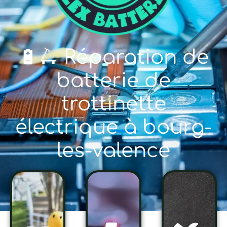
🔋🛴 Réparation de
batterie de
trottinette
électrique à bourg-
les-valence