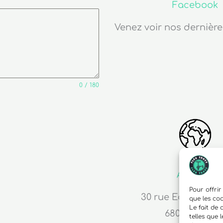
Facebook
Venez voir nos dernière
0 / 180
Adresse
Pour offrir
30 rue Edouard R
que les co
Le fait de
68000 Colma
telles que 