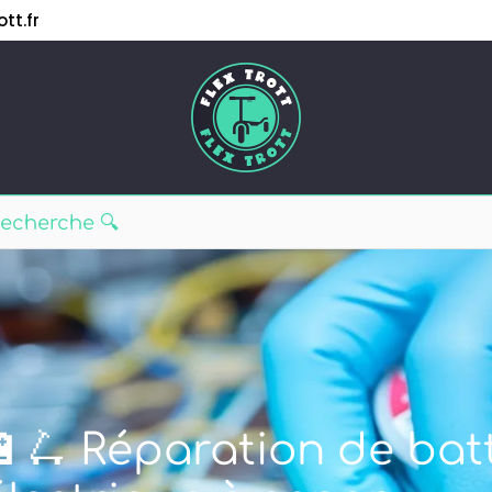
tt.fr
🔋🛴 Réparation de batt