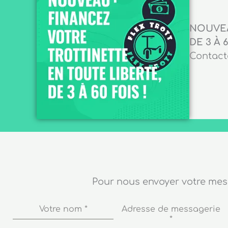
NOUVEA
DE 3 À 6
Contacte
Pour nous envoyer votre me
Votre nom
*
Adresse de messagerie
*