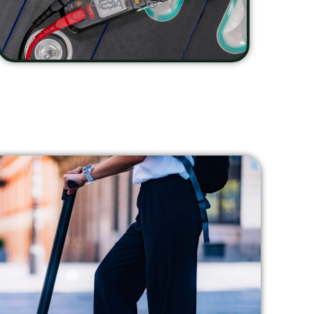
ALSACE 🥨