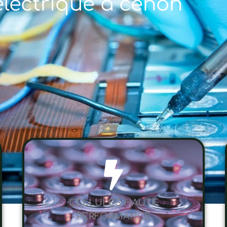
électrique à cenon
CELLULES HAUTE
PERFORMANCE