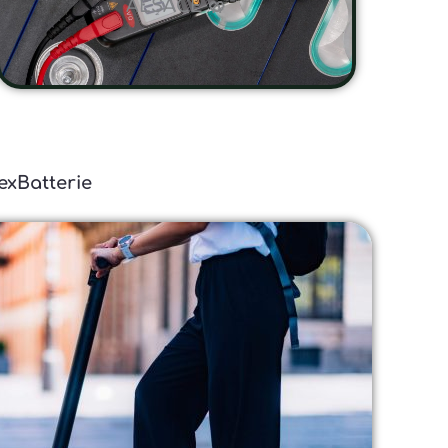
ALSACE 🥨
lexBatterie