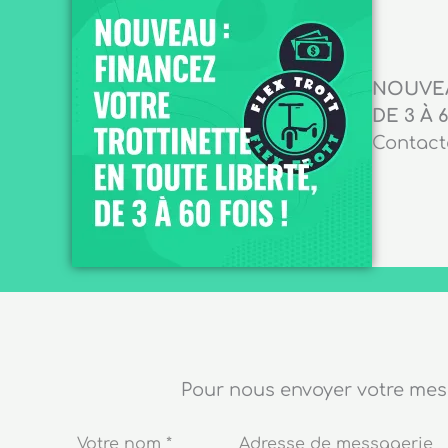
NOUVEA
DE 3 À 6
Contacte
Pour nous envoyer votre me
Votre nom
*
Adresse de messagerie