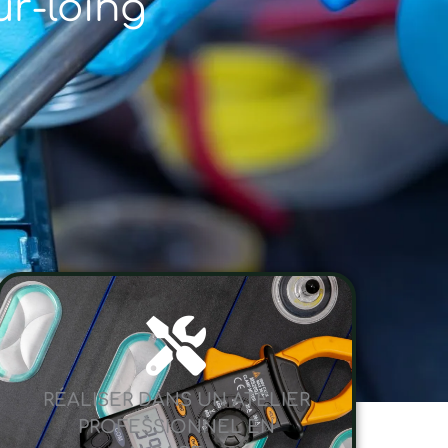
ur-loing
RÉALISER DANS UN ATELIER
PROFESSIONNEL EN