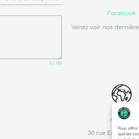
Facebook
Venez voir nos dernière
0 / 180
Adresse
Pour offrir
30 rue Edouard R
que les co