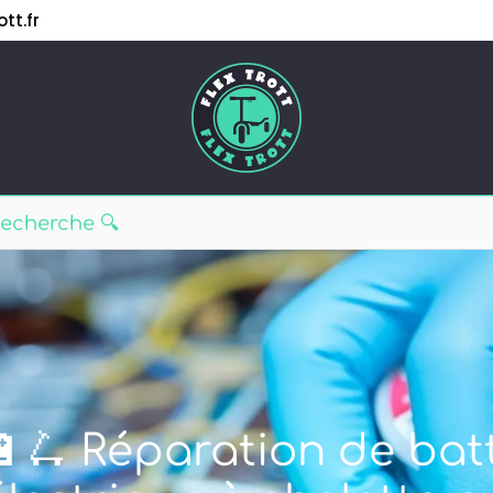
tt.fr
🔋🛴 Réparation de batt