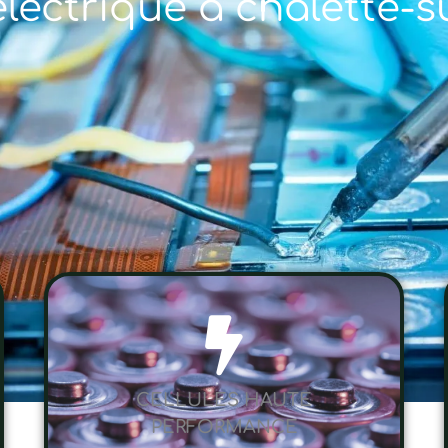
électrique à chalette-s
CELLULES HAUTE
PERFORMANCE