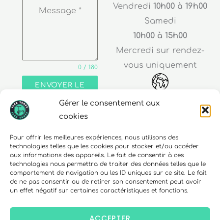
Vendredi
10h00 à 19h00
Message
*
Samedi
10h00 à 15h00
Mercredi sur rendez-
vous uniquement
0 / 180
ENVOYER LE
MESSAGE
Gérer le consentement aux
Adresse
cookies
30 rue Edouard Richard
Pour offrir les meilleures expériences, nous utilisons des
technologies telles que les cookies pour stocker et/ou accéder
68000 Colmar
aux informations des appareils. Le fait de consentir à ces
technologies nous permettra de traiter des données telles que le
comportement de navigation ou les ID uniques sur ce site. Le fait
de ne pas consentir ou de retirer son consentement peut avoir
un effet négatif sur certaines caractéristiques et fonctions.
Téléphone
06 10 15 90 23
ACCEPTER