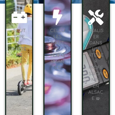
TOUT
CELLU
RÉALIS
TYPE
LES
ER
DE
HAUT
DANS
BATTE
E
UN
RIE
PERFO
ATELIE
RMAN
R
CE
PROFE
SSION
NEL
EN
ALSAC
E 🥨