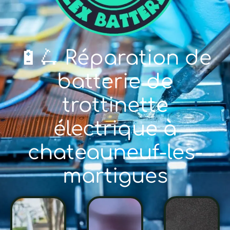
🔋🛴 Réparation de
batterie de
trottinette
électrique à
chateauneuf-les-
martigues