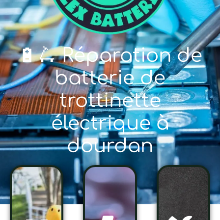
🔋🛴 Réparation de
batterie de
trottinette
électrique à
dourdan