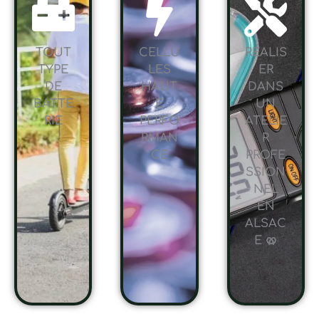
TOUT
CELLU
RÉALIS
TYPE
LES
ER
DE
HAUT
DANS
BATTE
E
UN
RIE
PERFO
ATELIE
RMAN
R
CE
PROFE
SSION
NEL
EN
ALSAC
E 🥨