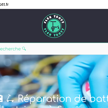
tt.fr
🔋🛴 Réparation de batt