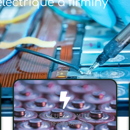
électrique à firminy
CELLULES HAUTE
PERFORMANCE