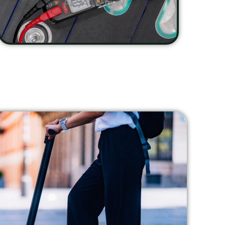
ALSACE 🥨