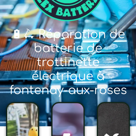
🔋🛴 Réparation de
batterie de
trottinette
électrique à
fontenay-aux-roses