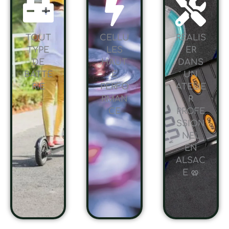
TOUT
CELLU
RÉALIS
TYPE
LES
ER
DE
HAUT
DANS
BATTE
E
UN
RIE
PERFO
ATELIE
RMAN
R
CE
PROFE
SSION
NEL
EN
ALSAC
E 🥨