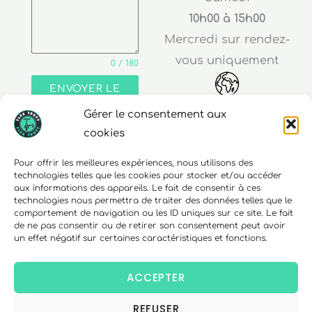
10h00 à 15h00
Mercredi sur rendez-
vous uniquement
0 / 180
ENVOYER LE
MESSAGE
Gérer le consentement aux
Adresse
cookies
30 rue Edouard Richard
Pour offrir les meilleures expériences, nous utilisons des
technologies telles que les cookies pour stocker et/ou accéder
68000 Colmar
aux informations des appareils. Le fait de consentir à ces
technologies nous permettra de traiter des données telles que le
comportement de navigation ou les ID uniques sur ce site. Le fait
de ne pas consentir ou de retirer son consentement peut avoir
un effet négatif sur certaines caractéristiques et fonctions.
Téléphone
06 10 15 90 23
ACCEPTER
REFUSER