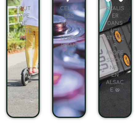
TOUT
CELLU
RÉALIS
TYPE
LES
ER
DE
HAUT
DANS
BATTE
E
UN
RIE
PERFO
ATELIE
RMAN
R
CE
PROFE
SSION
NEL
EN
ALSAC
E 🥨