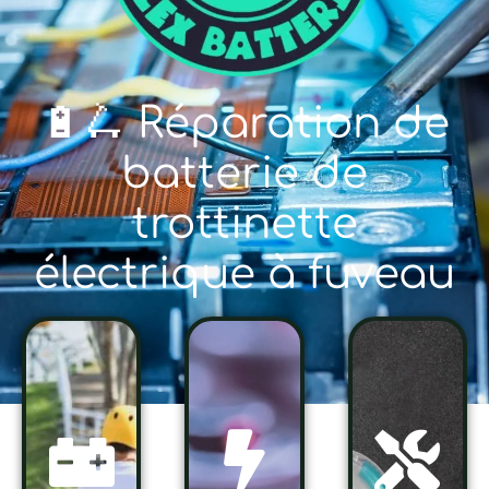
🔋🛴 Réparation de
batterie de
trottinette
électrique à fuveau