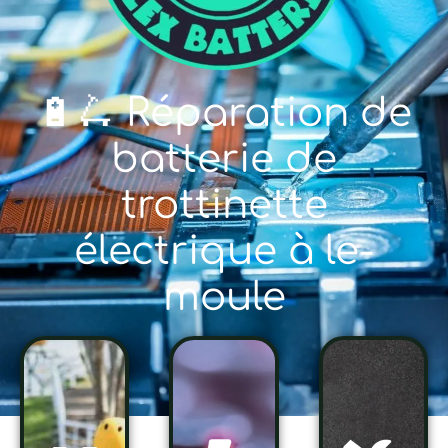
🔋🛴 Réparation de
batterie de
trottinette
électrique à le-
moule