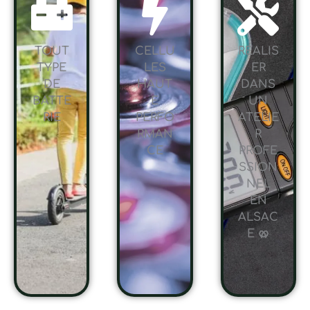
TOUT
CELLU
RÉALIS
TYPE
LES
ER
DE
HAUT
DANS
BATTE
E
UN
RIE
PERFO
ATELIE
RMAN
R
CE
PROFE
SSION
NEL
EN
ALSAC
E 🥨