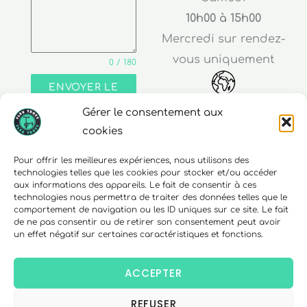
10h00 à 15h00
Mercredi sur rendez-
vous uniquement
0 / 180
ENVOYER LE
MESSAGE
Gérer le consentement aux
Adresse
cookies
30 rue Edouard Richard
Pour offrir les meilleures expériences, nous utilisons des
technologies telles que les cookies pour stocker et/ou accéder
68000 Colmar
aux informations des appareils. Le fait de consentir à ces
technologies nous permettra de traiter des données telles que le
comportement de navigation ou les ID uniques sur ce site. Le fait
de ne pas consentir ou de retirer son consentement peut avoir
un effet négatif sur certaines caractéristiques et fonctions.
Téléphone
06 10 15 90 23
ACCEPTER
REFUSER