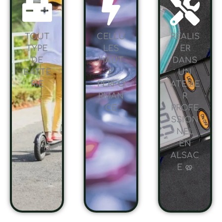
TOUT
CELLU
RÉALIS
TYPE
LES
ER
DE
HAUT
DANS
BATTE
E
UN
RIE
PERFO
ATELIE
RMAN
R
CE
PROFE
SSION
NEL
EN
ALSAC
E 🥨