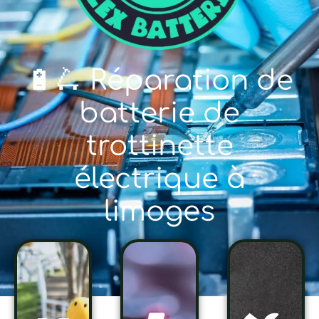
🔋🛴 Réparation de
batterie de
trottinette
électrique à
limoges