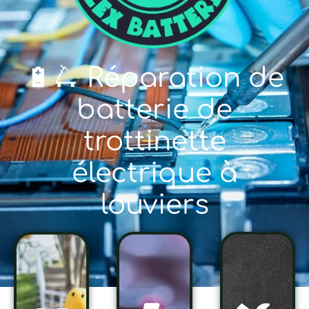
🔋🛴 Réparation de
batterie de
trottinette
électrique à
louviers