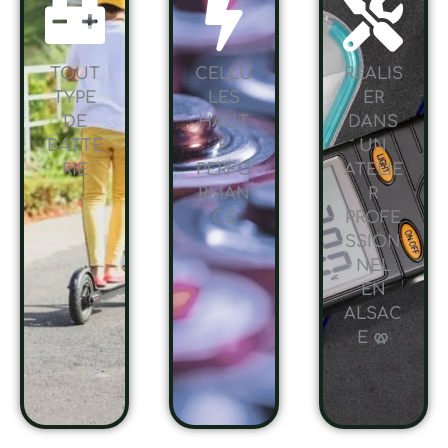
TOUT
CELLU
RÉALIS
TYPE
LES
ER
DE
HAUT
DANS
BATTE
E
UN
RIE
PERFO
ATELIE
RMAN
R
CE
PROFE
SSION
NEL
EN
ALSAC
E 🥨