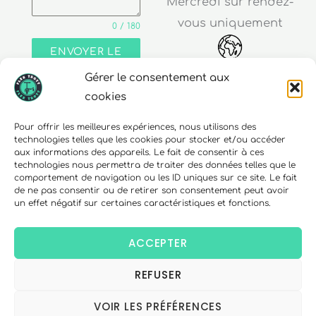
Mercredi sur rendez-
vous uniquement
0 / 180
ENVOYER LE
MESSAGE
Gérer le consentement aux
Adresse
cookies
30 rue Edouard Richard
Pour offrir les meilleures expériences, nous utilisons des
technologies telles que les cookies pour stocker et/ou accéder
68000 Colmar
aux informations des appareils. Le fait de consentir à ces
technologies nous permettra de traiter des données telles que le
comportement de navigation ou les ID uniques sur ce site. Le fait
de ne pas consentir ou de retirer son consentement peut avoir
un effet négatif sur certaines caractéristiques et fonctions.
Téléphone
06 10 15 90 23
ACCEPTER
REFUSER
Copyright © 2026 FlexTrott.
Mentions Légales
VOIR LES PRÉFÉRENCES