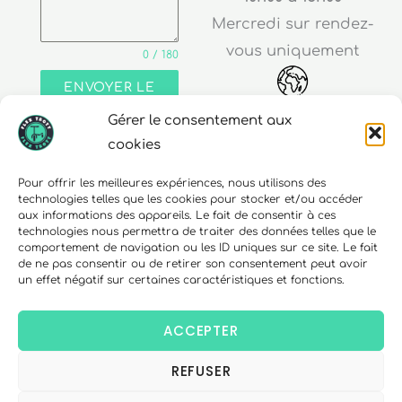
Mercredi sur rendez-
vous uniquement
0 / 180
ENVOYER LE
MESSAGE
Gérer le consentement aux
Adresse
cookies
30 rue Edouard Richard
Pour offrir les meilleures expériences, nous utilisons des
technologies telles que les cookies pour stocker et/ou accéder
68000 Colmar
aux informations des appareils. Le fait de consentir à ces
technologies nous permettra de traiter des données telles que le
comportement de navigation ou les ID uniques sur ce site. Le fait
de ne pas consentir ou de retirer son consentement peut avoir
un effet négatif sur certaines caractéristiques et fonctions.
Téléphone
06 10 15 90 23
ACCEPTER
REFUSER
Copyright © 2026 FlexTrott.