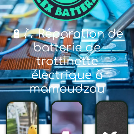
🔋🛴 Réparation de
batterie de
trottinette
électrique à
mamoudzou