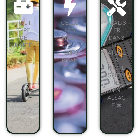
TOUT
CELLU
RÉALIS
TYPE
LES
ER
DE
HAUT
DANS
BATTE
E
UN
RIE
PERFO
ATELIE
RMAN
R
CE
PROFE
SSION
NEL
EN
ALSAC
E 🥨