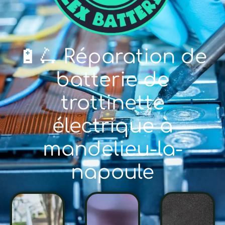
🔋🛴 Réparation de
batterie de
trottinette
électrique à
mandelieu-la-
napoule