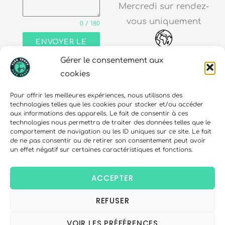
Mercredi sur rendez-
vous uniquement
0 / 180
ENVOYER LE
MESSAGE
Gérer le consentement aux
Adresse
cookies
30 rue Edouard Richard
Pour offrir les meilleures expériences, nous utilisons des
technologies telles que les cookies pour stocker et/ou accéder
68000 Colmar
aux informations des appareils. Le fait de consentir à ces
technologies nous permettra de traiter des données telles que le
comportement de navigation ou les ID uniques sur ce site. Le fait
de ne pas consentir ou de retirer son consentement peut avoir
un effet négatif sur certaines caractéristiques et fonctions.
Téléphone
06 10 15 90 23
ACCEPTER
REFUSER
Copyright © 2026 FlexTrott.
Mentions Légales
VOIR LES PRÉFÉRENCES