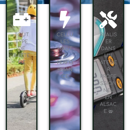
TOUT
CELLU
RÉALIS
TYPE
LES
ER
DE
HAUT
DANS
BATTE
E
UN
RIE
PERFO
ATELIE
RMAN
R
CE
PROFE
SSION
NEL
EN
ALSAC
E 🥨