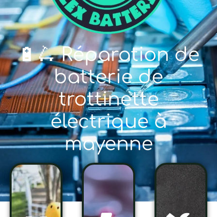
🔋🛴 Réparation de
batterie de
trottinette
électrique à
mayenne