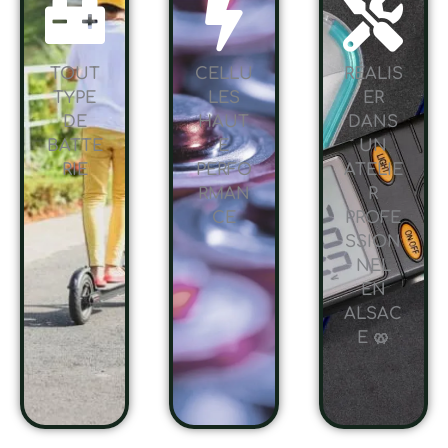
TOUT
CELLU
RÉALIS
TYPE
LES
ER
DE
HAUT
DANS
BATTE
E
UN
RIE
PERFO
ATELIE
RMAN
R
CE
PROFE
SSION
NEL
EN
ALSAC
E 🥨