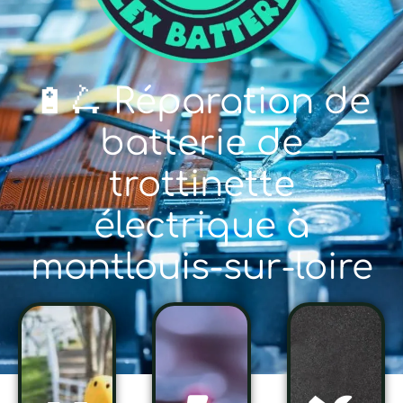
🔋🛴 Réparation de
batterie de
trottinette
électrique à
montlouis-sur-loire