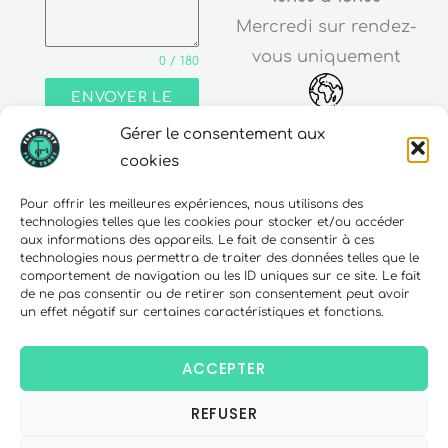
Mercredi sur rendez-
vous uniquement
0 / 180
ENVOYER LE
MESSAGE
Gérer le consentement aux
Adresse
cookies
30 rue Edouard Richard
Pour offrir les meilleures expériences, nous utilisons des
technologies telles que les cookies pour stocker et/ou accéder
68000 Colmar
aux informations des appareils. Le fait de consentir à ces
technologies nous permettra de traiter des données telles que le
comportement de navigation ou les ID uniques sur ce site. Le fait
de ne pas consentir ou de retirer son consentement peut avoir
un effet négatif sur certaines caractéristiques et fonctions.
Téléphone
06 10 15 90 23
ACCEPTER
REFUSER
Copyright © 2026 FlexTrott.