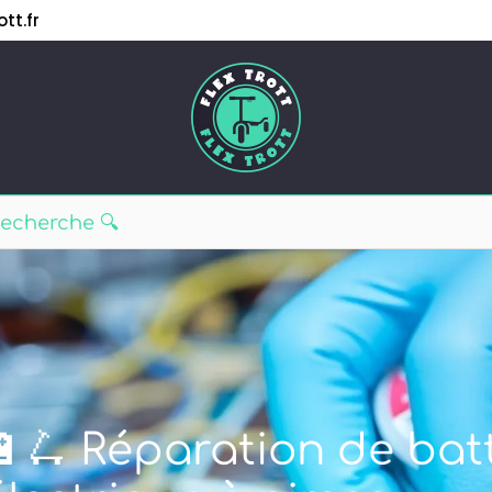
tt.fr
🔋🛴 Réparation de batt