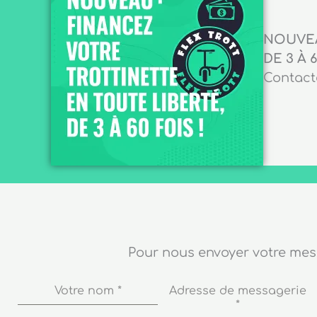
NOUVEA
DE 3 À 6
Contacte
Pour nous envoyer votre me
Votre nom
*
Adresse de messagerie
*