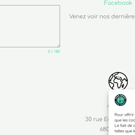
Facebook
Venez voir nos dernière
0 / 180
Adresse
Pour offrir
30 rue Edouard R
que les co
Le fait de
68000 Colma
telles que 