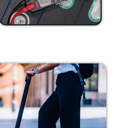
ALSACE 🥨