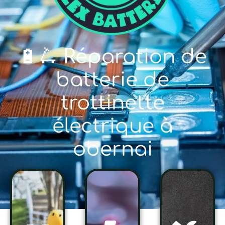
🔋🛴 Réparation de
batterie de
trottinette
électrique à
obernai