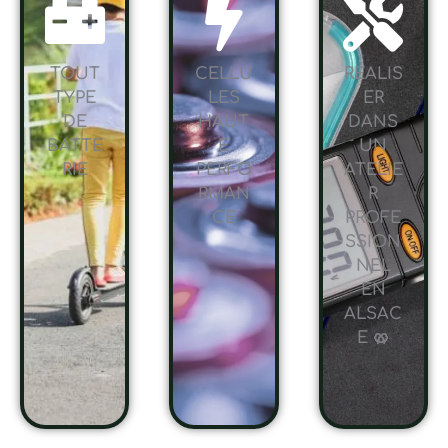
TOUT
CELLU
RÉALIS
TYPE
LES
ER
DE
HAUT
DANS
BATTE
E
UN
RIE
PERFO
ATELIE
RMAN
R
CE
PROFE
SSION
NEL
EN
ALSAC
E 🥨