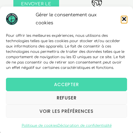
ENVOYER LE
MESSAGE
Gérer le consentement aux
Adresse
cookies
30 rue Edouard Richard
Pour offrir les meilleures expériences, nous utilisons des
technologies telles que les cookies pour stocker et/ou accéder
68000 Colmar
aux informations des appareils. Le fait de consentir à ces
technologies nous permettra de traiter des données telles que le
comportement de navigation ou les ID uniques sur ce site. Le fait
de ne pas consentir ou de retirer son consentement peut avoir
un effet négatif sur certaines caractéristiques et fonctions.
Téléphone
06 10 15 90 23
ACCEPTER
REFUSER
Copyright © 2026 FlexTrott.
Mentions Légales
VOIR LES PRÉFÉRENCES
Conditions générales de ventes
Politique de cookies
Déclaration de confidentialité