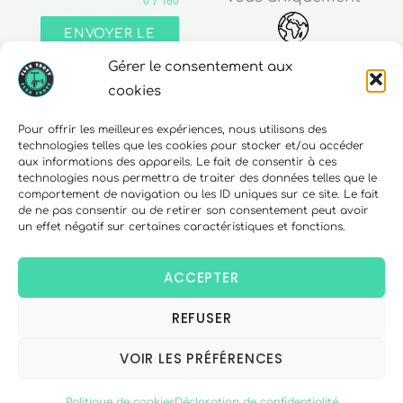
0 / 180
ENVOYER LE
MESSAGE
Gérer le consentement aux
Adresse
cookies
30 rue Edouard Richard
Pour offrir les meilleures expériences, nous utilisons des
technologies telles que les cookies pour stocker et/ou accéder
68000 Colmar
aux informations des appareils. Le fait de consentir à ces
technologies nous permettra de traiter des données telles que le
comportement de navigation ou les ID uniques sur ce site. Le fait
de ne pas consentir ou de retirer son consentement peut avoir
un effet négatif sur certaines caractéristiques et fonctions.
Téléphone
06 10 15 90 23
ACCEPTER
REFUSER
Copyright © 2026 FlexTrott.
Mentions Légales
VOIR LES PRÉFÉRENCES
Conditions générales de ventes
Politique de cookies
Déclaration de confidentialité