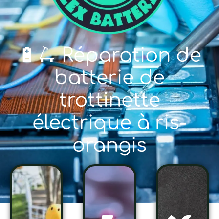
🔋🛴 Réparation de
batterie de
trottinette
électrique à ris-
orangis