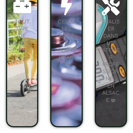
TOUT
CELLU
RÉALIS
TYPE
LES
ER
DE
HAUT
DANS
BATTE
E
UN
RIE
PERFO
ATELIE
RMAN
R
CE
PROFE
SSION
NEL
EN
ALSAC
E 🥨