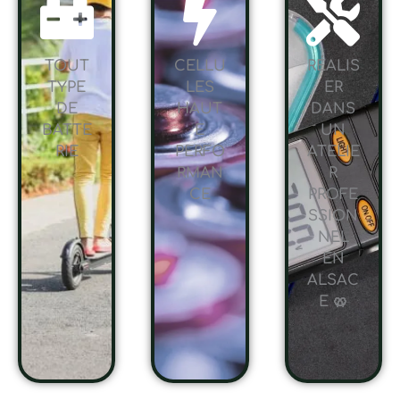
TOUT
CELLU
RÉALIS
TYPE
LES
ER
DE
HAUT
DANS
BATTE
E
UN
RIE
PERFO
ATELIE
RMAN
R
CE
PROFE
SSION
NEL
EN
ALSAC
E 🥨