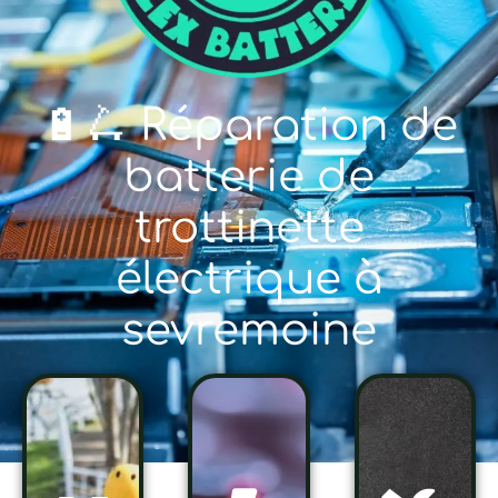
🔋🛴 Réparation de
batterie de
trottinette
électrique à
sevremoine