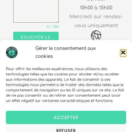
10h00 à 15h00
Mercredi sur rendez-
vous uniquement
0 / 180
ENVOYER LE
MESSAGE
Gérer le consentement aux
Adresse
cookies
30 rue Edouard Richard
Pour offrir les meilleures expériences, nous utilisons des
technologies telles que les cookies pour stocker et/ou accéder
68000 Colmar
aux informations des appareils. Le fait de consentir à ces
technologies nous permettra de traiter des données telles que le
comportement de navigation ou les ID uniques sur ce site. Le fait
de ne pas consentir ou de retirer son consentement peut avoir
un effet négatif sur certaines caractéristiques et fonctions.
Téléphone
06 10 15 90 23
ACCEPTER
REFUSER