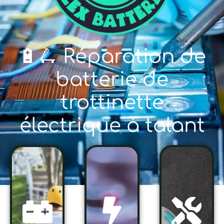
🔋🛴 Réparation de
batterie de
trottinette
électrique à talant