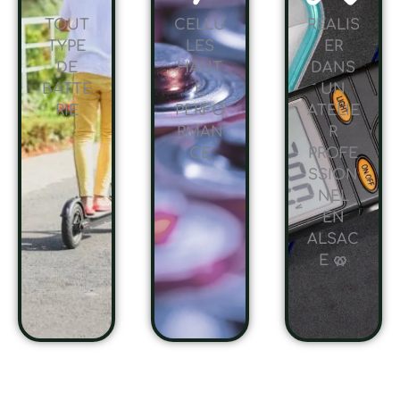
TOUT
CELLU
RÉALIS
TYPE
LES
ER
DE
HAUT
DANS
BATTE
E
UN
RIE
PERFO
ATELIE
RMAN
R
CE
PROFE
SSION
NEL
EN
ALSAC
E 🥨