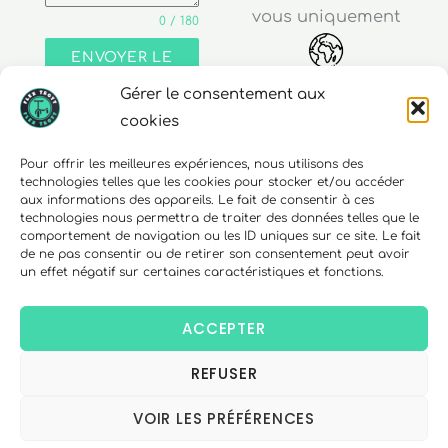
vous uniquement
0 / 180
ENVOYER LE
MESSAGE
Gérer le consentement aux
Adresse
cookies
30 rue Edouard Richard
Pour offrir les meilleures expériences, nous utilisons des
technologies telles que les cookies pour stocker et/ou accéder
68000 Colmar
aux informations des appareils. Le fait de consentir à ces
technologies nous permettra de traiter des données telles que le
comportement de navigation ou les ID uniques sur ce site. Le fait
de ne pas consentir ou de retirer son consentement peut avoir
un effet négatif sur certaines caractéristiques et fonctions.
Téléphone
06 10 15 90 23
ACCEPTER
REFUSER
Copyright © 2026 FlexTrott.
Mentions Légales
VOIR LES PRÉFÉRENCES
Conditions générales de ventes