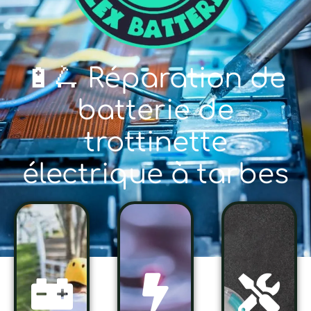
🔋🛴 Réparation de
batterie de
trottinette
électrique à tarbes