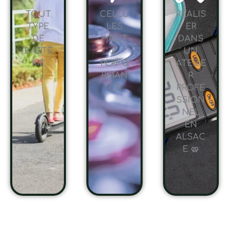
TOUT
CELLU
RÉALIS
TYPE
LES
ER
DE
HAUT
DANS
BATTE
E
UN
RIE
PERFO
ATELIE
RMAN
R
CE
PROFE
SSION
NEL
EN
ALSAC
E 🥨