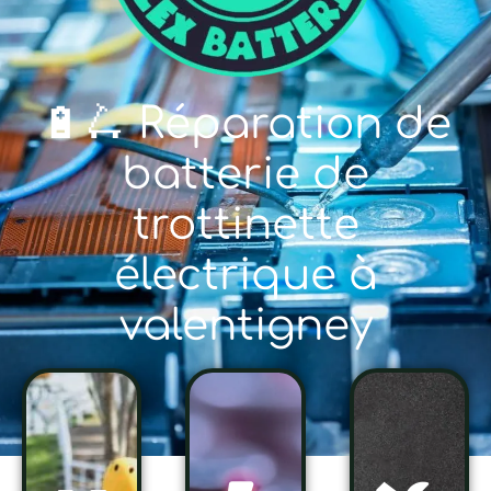
🔋🛴 Réparation de
batterie de
trottinette
électrique à
valentigney