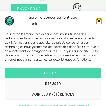
0 / 180
ENVOYER LE
MESSAGE
Gérer le consentement aux
Adresse
cookies
30 rue Edouard Richard
Pour offrir les meilleures expériences, nous utilisons des
technologies telles que les cookies pour stocker et/ou accéder
68000 Colmar
aux informations des appareils. Le fait de consentir à ces
technologies nous permettra de traiter des données telles que le
comportement de navigation ou les ID uniques sur ce site. Le fait
de ne pas consentir ou de retirer son consentement peut avoir
un effet négatif sur certaines caractéristiques et fonctions.
Téléphone
06 10 15 90 23
ACCEPTER
REFUSER
Copyright © 2026 FlexTrott.
Mentions Légales
VOIR LES PRÉFÉRENCES
Conditions générales de ventes
Politique de cookies
Déclaration de confidentialité