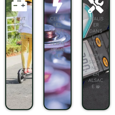
TOUT
CELLU
RÉALIS
TYPE
LES
ER
DE
HAUT
DANS
BATTE
E
UN
RIE
PERFO
ATELIE
RMAN
R
CE
PROFE
SSION
NEL
EN
ALSAC
E 🥨