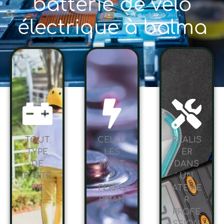
batterie de vélo
électrique à balma
TOUT
CELLU
RÉALIS
TYPE
LES
ER
DE
HAUT
DANS
BATTE
E
UN
RIE
PERFO
ATELIE
RMAN
R
CE
PROFE