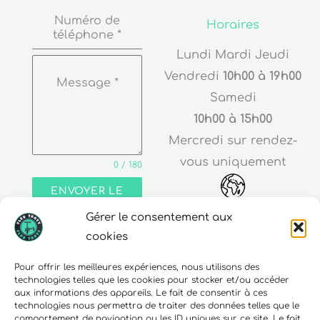
Numéro de
Horaires
téléphone
*
Lundi Mardi Jeudi
Vendredi
10h00 à 19h00
Message
*
Samedi
10h00 à 15h00
Mercredi sur rendez-
vous uniquement
0 / 180
ENVOYER LE
MESSAGE
Gérer le consentement aux
Adresse
cookies
30 rue Edouard Richard
Pour offrir les meilleures expériences, nous utilisons des
technologies telles que les cookies pour stocker et/ou accéder
68000 Colmar
aux informations des appareils. Le fait de consentir à ces
technologies nous permettra de traiter des données telles que le
comportement de navigation ou les ID uniques sur ce site. Le fait