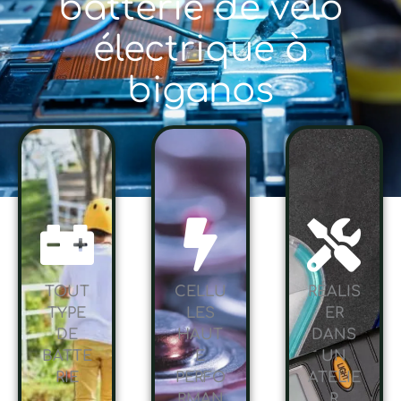
batterie de vélo
électrique à
biganos
TOUT
CELLU
RÉALIS
TYPE
LES
ER
DE
HAUT
DANS
BATTE
E
UN
RIE
PERFO
ATELIE
RMAN
R