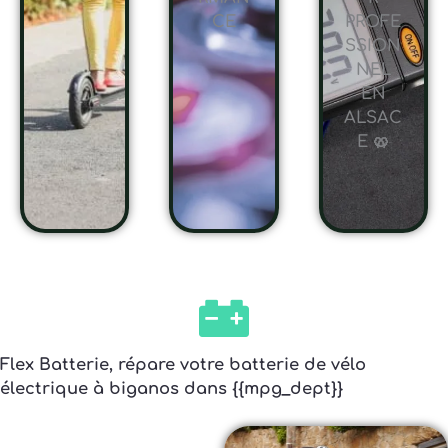
CE
PROFE
SSION
NEL
EN
ALSAC
E 🥨
Flex Batterie, répare votre batterie de vélo
électrique à biganos dans {{mpg_dept}}