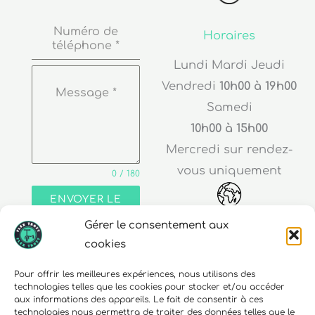
Numéro de
Horaires
téléphone
*
Lundi Mardi Jeudi
Vendredi
10h00 à 19h00
Message
*
Samedi
10h00 à 15h00
Mercredi sur rendez-
vous uniquement
0 / 180
ENVOYER LE
MESSAGE
Gérer le consentement aux
Adresse
cookies
30 rue Edouard Richard
Pour offrir les meilleures expériences, nous utilisons des
technologies telles que les cookies pour stocker et/ou accéder
68000 Colmar
aux informations des appareils. Le fait de consentir à ces
technologies nous permettra de traiter des données telles que le