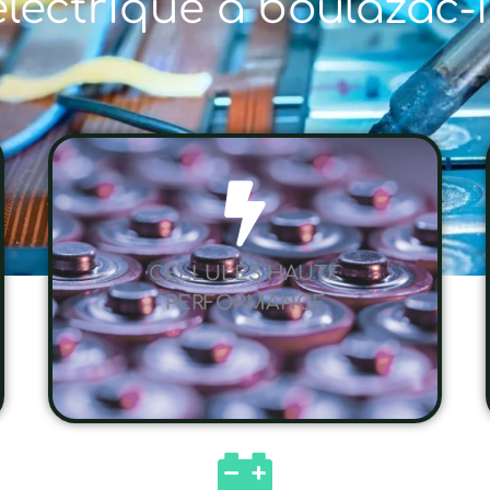
électrique à boulazac-
CELLULES HAUTE
PERFORMANCE