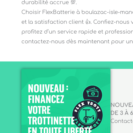
durabilité accrue 💯.
Choisir FlexBatterie à boulazac-isle-manoi
et la satisfaction client 👍. Confiez-nous
profitez d’un service rapide et professio
contactez-nous dès maintenant pour un d
NOUVEA
DE 3 À 6
Contacte