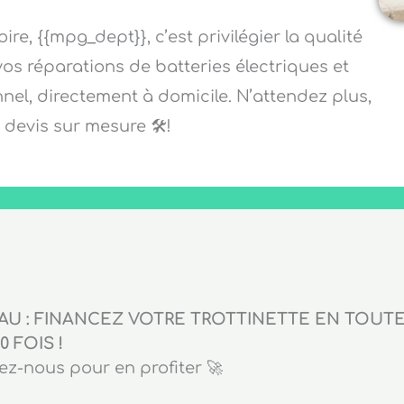
re, {{mpg_dept}}, c’est privilégier la qualité
 vos réparations de batteries électriques et
nnel, directement à domicile. N’attendez plus,
evis sur mesure 🛠️!
U : FINANCEZ VOTRE TROTTINETTE EN TOUTE 
0 FOIS !
z-nous pour en profiter 🚀