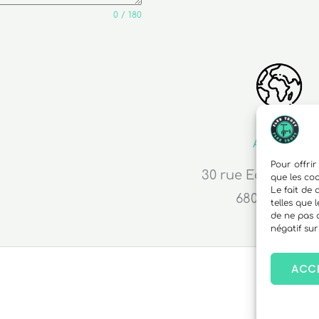
0 / 180
Adresse
Pour offrir
30 rue Edouard R
que les co
Le fait de
68000 Colma
telles que 
de ne pas 
négatif sur
ACC