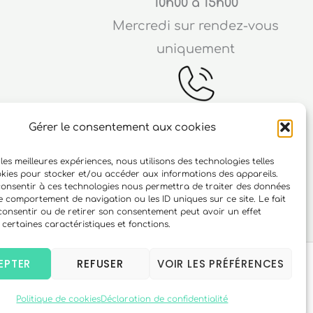
10h00 à 15h00
Mercredi sur rendez-vous
uniquement
Gérer le consentement aux cookies
Téléphone
 les meilleures expériences, nous utilisons des technologies telles
ichard
06 10 15 90 23
okies pour stocker et/ou accéder aux informations des appareils.
 consentir à ces technologies nous permettra de traiter des données
r
le comportement de navigation ou les ID uniques sur ce site. Le fait
consentir ou de retirer son consentement peut avoir un effet
 certaines caractéristiques et fonctions.
EPTER
REFUSER
VOIR LES PRÉFÉRENCES
Politique de cookies
Déclaration de confidentialité