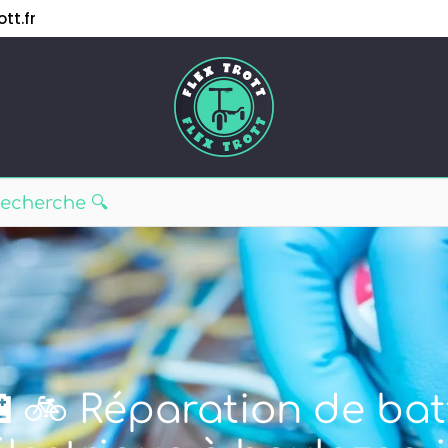
tt.fr
🔋🚲 Réparation de bat