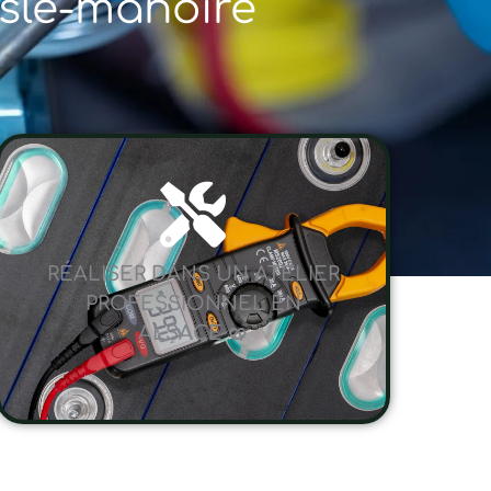
isle-manoire
RÉALISER DANS UN ATELIER
PROFESSIONNEL EN
ALSACE 🥨