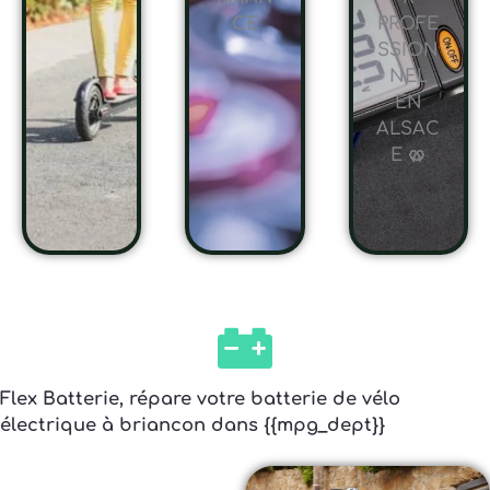
CE
PROFE
SSION
NEL
EN
ALSAC
E 🥨
Flex Batterie, répare votre batterie de vélo
électrique à briancon dans {{mpg_dept}}