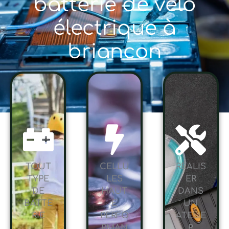
batterie de vélo
électrique à
briancon
TOUT
CELLU
RÉALIS
TYPE
LES
ER
DE
HAUT
DANS
BATTE
E
UN
RIE
PERFO
ATELIE
RMAN
R