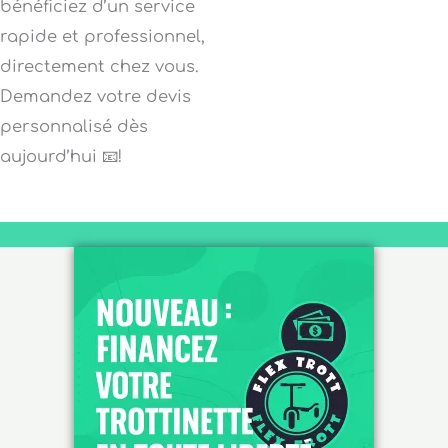
bénéficiez d’un service
rapide et professionnel,
directement chez vous.
Demandez votre devis
personnalisé dès
aujourd’hui 📧!