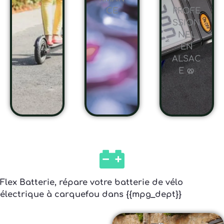
CE
PROFE
SSION
NEL
EN
ALSAC
E 🥨
Flex Batterie, répare votre batterie de vélo
électrique à carquefou dans {{mpg_dept}}