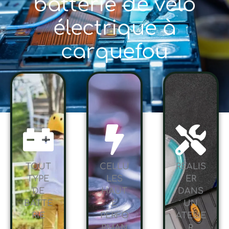
batterie de vélo
électrique à
carquefou
TOUT
CELLU
RÉALIS
TYPE
LES
ER
DE
HAUT
DANS
BATTE
E
UN
RIE
PERFO
ATELIE
RMAN
R