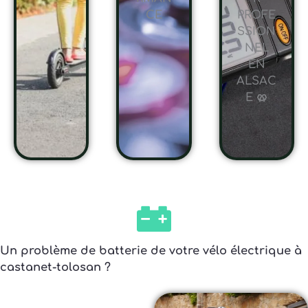
CE
PROFE
SSION
NEL
EN
ALSAC
E 🥨
Un problème de batterie de votre vélo électrique à
castanet-tolosan ?