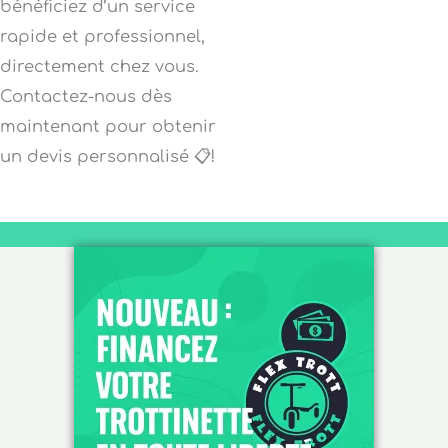
bénéficiez d’un service
rapide et professionnel,
directement chez vous.
Contactez-nous dès
maintenant pour obtenir
un devis personnalisé 📋!