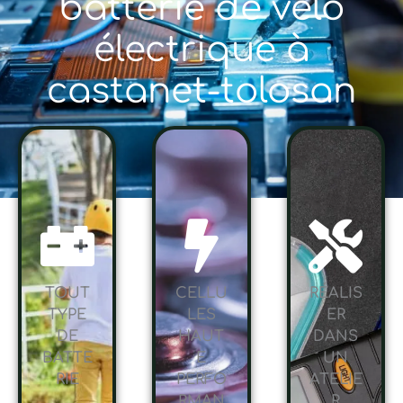
batterie de vélo
électrique à
castanet-tolosan
TOUT
CELLU
RÉALIS
TYPE
LES
ER
DE
HAUT
DANS
BATTE
E
UN
RIE
PERFO
ATELIE
RMAN
R