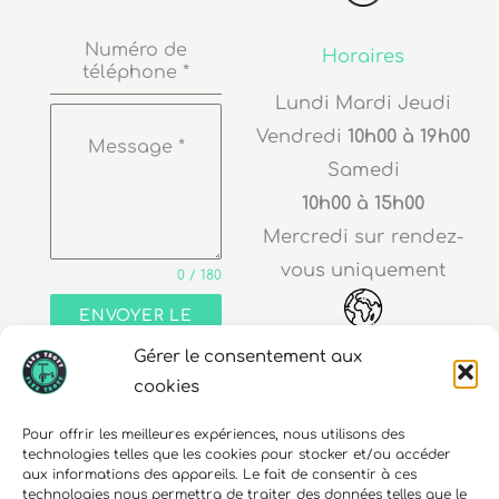
Numéro de
Horaires
téléphone
*
Lundi Mardi Jeudi
Vendredi
10h00 à 19h00
Message
*
Samedi
10h00 à 15h00
Mercredi sur rendez-
vous uniquement
0 / 180
ENVOYER LE
MESSAGE
Gérer le consentement aux
Adresse
cookies
30 rue Edouard Richard
Pour offrir les meilleures expériences, nous utilisons des
technologies telles que les cookies pour stocker et/ou accéder
68000 Colmar
aux informations des appareils. Le fait de consentir à ces
technologies nous permettra de traiter des données telles que le