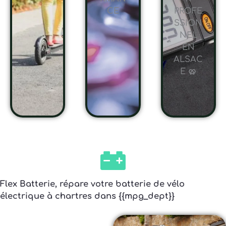
CE
PROFE
SSION
NEL
EN
ALSAC
E 🥨
Flex Batterie, répare votre batterie de vélo
électrique à chartres dans {{mpg_dept}}