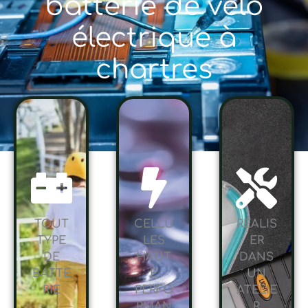
batterie de vélo
électrique à
chartres
TOUT
CELLU
RÉALIS
TYPE
LES
ER
DE
HAUT
DANS
BATTE
E
UN
RIE
PERFO
ATELIE
RMAN
R