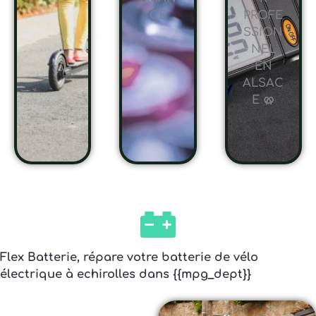
CE
PROFE
SSION
NEL
EN
ALSAC
E 🥨
Flex Batterie, répare votre batterie de vélo
électrique à echirolles dans {{mpg_dept}}