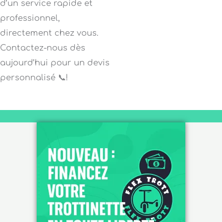
d’un service rapide et
professionnel,
directement chez vous.
Contactez-nous dès
aujourd’hui pour un devis
personnalisé 📞!