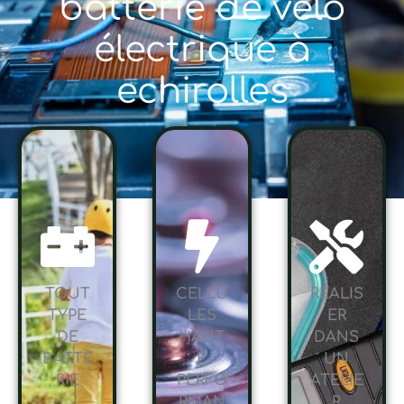
batterie de vélo
électrique à
echirolles
TOUT
CELLU
RÉALIS
TYPE
LES
ER
DE
HAUT
DANS
BATTE
E
UN
RIE
PERFO
ATELIE
RMAN
R