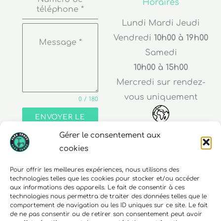
Horaires
téléphone
*
Lundi Mardi Jeudi
Vendredi
10h00 à 19h00
Message
*
Samedi
10h00 à 15h00
Mercredi sur rendez-
vous uniquement
0 / 180
ENVOYER LE
MESSAGE
Gérer le consentement aux
Adresse
cookies
30 rue Edouard Richard
Pour offrir les meilleures expériences, nous utilisons des
technologies telles que les cookies pour stocker et/ou accéder
68000 Colmar
aux informations des appareils. Le fait de consentir à ces
technologies nous permettra de traiter des données telles que le
comportement de navigation ou les ID uniques sur ce site. Le fait
de ne pas consentir ou de retirer son consentement peut avoir