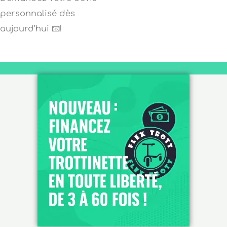
personnalisé dès
aujourd’hui 📧!