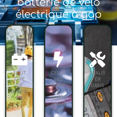
batterie de vélo
électrique à gap
TOUT
CELLU
RÉALIS
TYPE
LES
ER
DE
HAUT
DANS
BATTE
E
UN
RIE
PERFO
ATELIE
RMAN
R
CE
PROFE