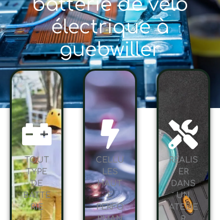
batterie de vélo
électrique à
guebwiller
TOUT
CELLU
RÉALIS
TYPE
LES
ER
DE
HAUT
DANS
BATTE
E
UN
RIE
PERFO
ATELIE
RMAN
R