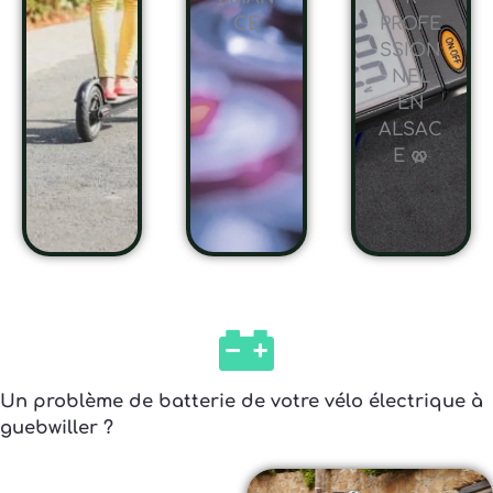
CE
PROFE
SSION
NEL
EN
ALSAC
E 🥨
Un problème de batterie de votre vélo électrique à
guebwiller ?