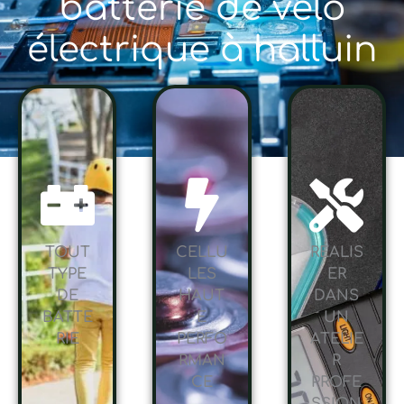
batterie de vélo
électrique à halluin
TOUT
CELLU
RÉALIS
TYPE
LES
ER
DE
HAUT
DANS
BATTE
E
UN
RIE
PERFO
ATELIE
RMAN
R
CE
PROFE