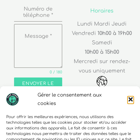
Numéro de
Horaires
téléphone
*
Lundi Mardi Jeudi
Vendredi
10h00 à 19h00
Message
*
Samedi
10h00 à 15h00
Mercredi sur rendez-
vous uniquement
0 / 180
ENVOYER LE
MESSAGE
Gérer le consentement aux
Adresse
cookies
30 rue Edouard Richard
Pour offrir les meilleures expériences, nous utilisons des
technologies telles que les cookies pour stocker et/ou accéder
68000 Colmar
aux informations des appareils. Le fait de consentir à ces
technologies nous permettra de traiter des données telles que le
comportement de navigation ou les ID uniques sur ce site. Le fait