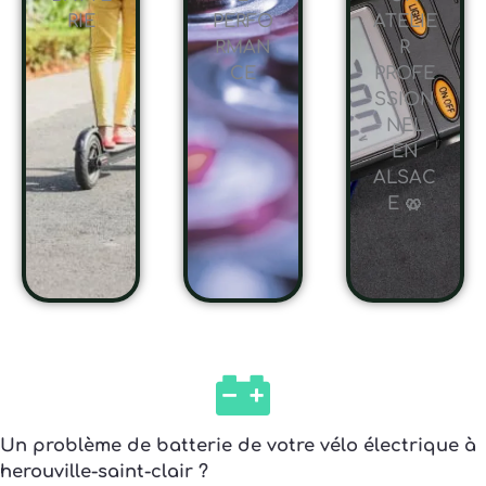
RIE
PERFO
ATELIE
RMAN
R
CE
PROFE
SSION
NEL
EN
ALSAC
E 🥨
Un problème de batterie de votre vélo électrique à
herouville-saint-clair ?