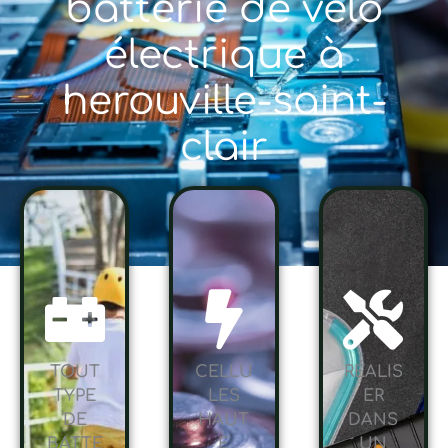
batterie de vélo
électrique à
herouville-saint-
clair
TOUT
CELLU
RÉALIS
TYPE
LES
ER
DE
HAUT
DANS
BATTE
E
UN