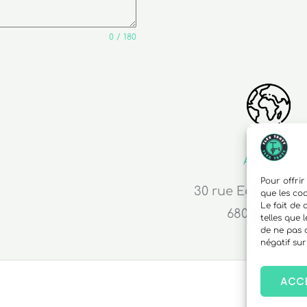
0 / 180
Adresse
Pour offrir
30 rue Edouard R
que les co
Le fait de
68000 Colma
telles que 
de ne pas 
négatif sur
ACC