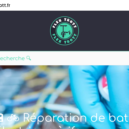
tt.fr
🔋🚲 Réparation de bat