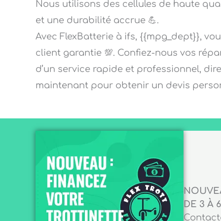
Nous utilisons des cellules de haute qu
et une durabilité accrue 💪.
Avec FlexBatterie à ifs, {{mpg_dept}}, vou
client garantie 💯. Confiez-nous vos répa
d’un service rapide et professionnel, d
maintenant pour obtenir un devis person
NOUVEA
DE 3 À 6
Contacte