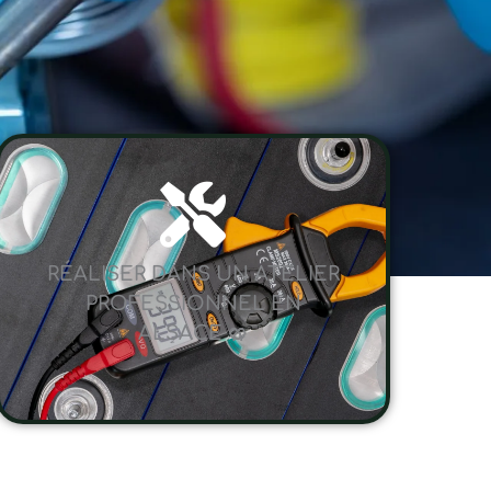
RÉALISER DANS UN ATELIER
PROFESSIONNEL EN
ALSACE 🥨