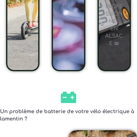
CE
PROFE
SSION
NEL
EN
ALSAC
E 🥨
Un problème de batterie de votre vélo électrique à
lamentin ?