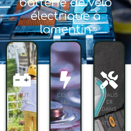
batterie de vélo
électrique à
lamentin
TOUT
CELLU
RÉALIS
TYPE
LES
ER
DE
HAUT
DANS
BATTE
E
UN
RIE
PERFO
ATELIE
RMAN
R