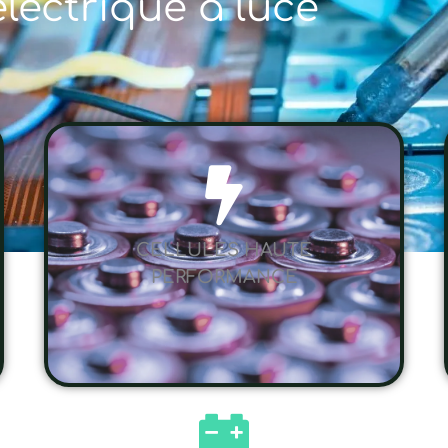
électrique à luce
CELLULES HAUTE
PERFORMANCE