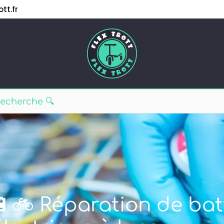
tt.fr
🔋🚲 Réparation de bat