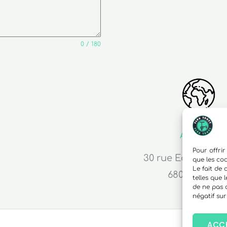
0 / 180
Adresse
Pour offrir
30 rue Edouard R
que les co
Le fait de
68000 Colma
telles que 
de ne pas 
négatif sur
ACC