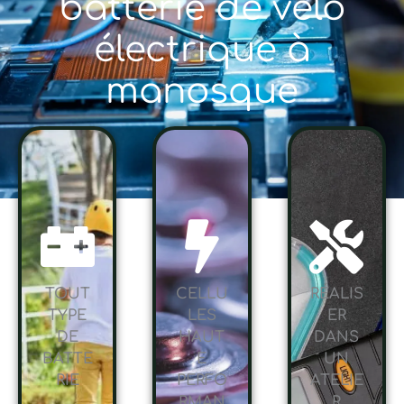
batterie de vélo
électrique à
manosque
TOUT
CELLU
RÉALIS
TYPE
LES
ER
DE
HAUT
DANS
BATTE
E
UN
RIE
PERFO
ATELIE
RMAN
R