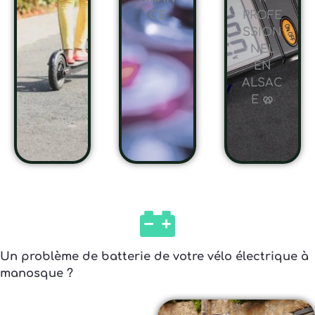
CE
PROFE
SSION
NEL
EN
ALSAC
E 🥨
Un problème de batterie de votre vélo électrique à
manosque ?