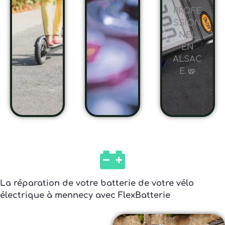
CE
PROFE
SSION
NEL
EN
ALSAC
E 🥨
La réparation de votre batterie de votre vélo
électrique à mennecy avec FlexBatterie