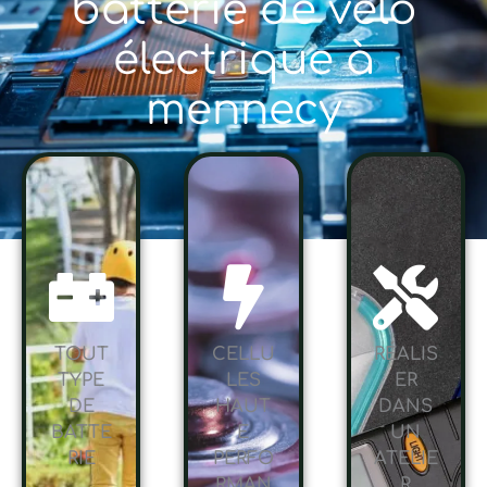
batterie de vélo
électrique à
mennecy
TOUT
CELLU
RÉALIS
TYPE
LES
ER
DE
HAUT
DANS
BATTE
E
UN
RIE
PERFO
ATELIE
RMAN
R