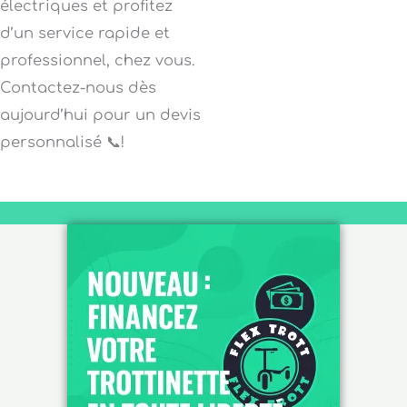
électriques et profitez
d’un service rapide et
professionnel, chez vous.
Contactez-nous dès
aujourd’hui pour un devis
personnalisé 📞!