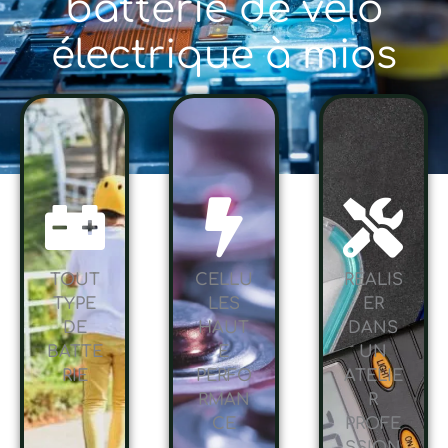
batterie de vélo
électrique à mios
TOUT
CELLU
RÉALIS
TYPE
LES
ER
DE
HAUT
DANS
BATTE
E
UN
RIE
PERFO
ATELIE
RMAN
R
CE
PROFE