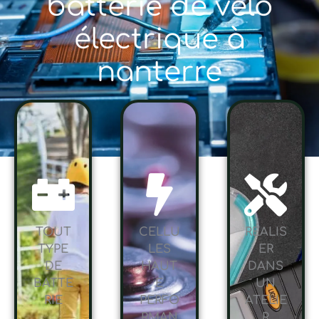
batterie de vélo
électrique à
nanterre
TOUT
CELLU
RÉALIS
TYPE
LES
ER
DE
HAUT
DANS
BATTE
E
UN
RIE
PERFO
ATELIE
RMAN
R