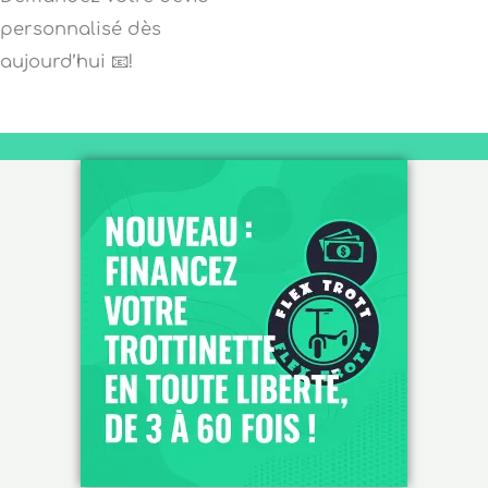
personnalisé dès
aujourd’hui 📧!