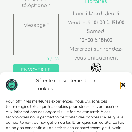
Horaires
téléphone
*
Lundi Mardi Jeudi
Vendredi
10h00 à 19h00
Message
*
Samedi
10h00 à 15h00
Mercredi sur rendez-
vous uniquement
0 / 180
ENVOYER LE
MESSAGE
Gérer le consentement aux
Adresse
cookies
30 rue Edouard Richard
Pour offrir les meilleures expériences, nous utilisons des
technologies telles que les cookies pour stocker et/ou accéder
68000 Colmar
aux informations des appareils. Le fait de consentir à ces
technologies nous permettra de traiter des données telles que le
comportement de navigation ou les ID uniques sur ce site. Le fait
de ne pas consentir ou de retirer son consentement peut avoir