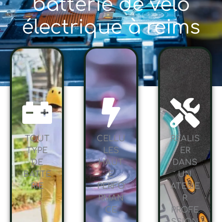
batterie de vélo
électrique à reims
TOUT
CELLU
RÉALIS
TYPE
LES
ER
DE
HAUT
DANS
BATTE
E
UN
RIE
PERFO
ATELIE
RMAN
R
CE
PROFE