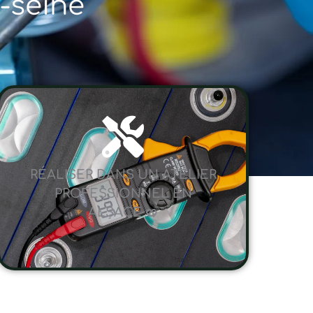
r-seine
RÉALISER DANS UN ATELIER
PROFESSIONNEL EN
ALSACE 🥨