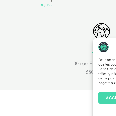
0 / 180
Adresse
Pour offrir
30 rue Edouard R
que les co
Le fait de
68000 Colma
telles que 
de ne pas 
négatif sur
ACC