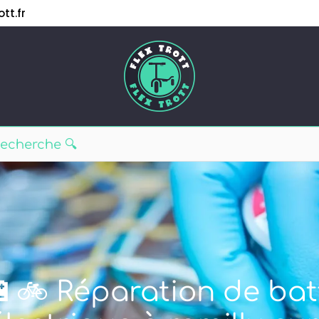
tt.fr
🔋🚲 Réparation de bat