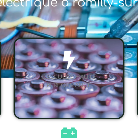
électrique à romilly-su
CELLULES HAUTE
PERFORMANCE