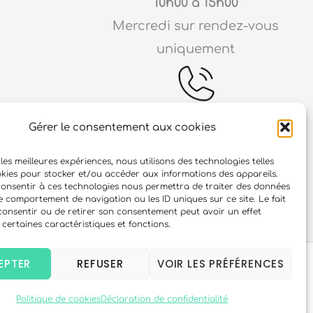
10h00 à 15h00
Mercredi sur rendez-vous
uniquement
Gérer le consentement aux cookies
Téléphone
 les meilleures expériences, nous utilisons des technologies telles
ichard
06 10 15 90 23
okies pour stocker et/ou accéder aux informations des appareils.
 consentir à ces technologies nous permettra de traiter des données
r
le comportement de navigation ou les ID uniques sur ce site. Le fait
consentir ou de retirer son consentement peut avoir un effet
 certaines caractéristiques et fonctions.
EPTER
REFUSER
VOIR LES PRÉFÉRENCES
Politique de cookies
Déclaration de confidentialité