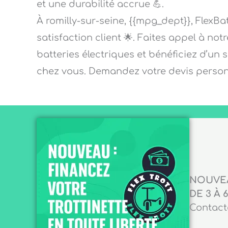
et une durabilité accrue 💪.
À romilly-sur-seine, {{mpg_dept}}, FlexBa
satisfaction client 🌟. Faites appel à not
batteries électriques et bénéficiez d’un 
chez vous. Demandez votre devis personn
NOUVEA
DE 3 À 6
Contacte