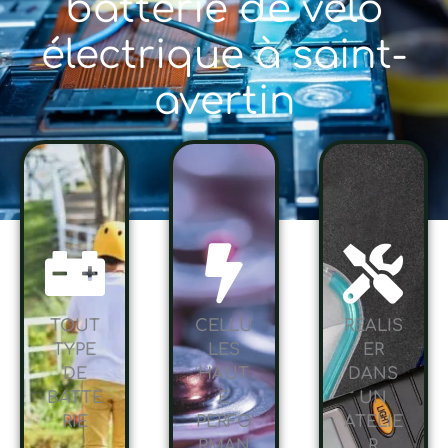
batterie de vélo
électrique à saint-
avertin
TOUT
CELLU
RÉALIS
TYPE
LES
ER
DE
HAUT
DANS
BATTE
E
UN
RIE
PERFO
ATELIE
RMAN
R