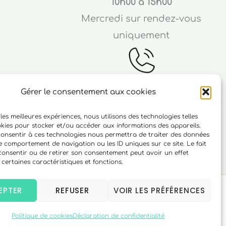
10h00 à 15h00
Mercredi sur rendez-vous
uniquement
Gérer le consentement aux cookies
Téléphone
 les meilleures expériences, nous utilisons des technologies telles
ichard
06 10 15 90 23
okies pour stocker et/ou accéder aux informations des appareils.
 consentir à ces technologies nous permettra de traiter des données
r
le comportement de navigation ou les ID uniques sur ce site. Le fait
consentir ou de retirer son consentement peut avoir un effet
 certaines caractéristiques et fonctions.
EPTER
REFUSER
VOIR LES PRÉFÉRENCES
Politique de cookies
Déclaration de confidentialité