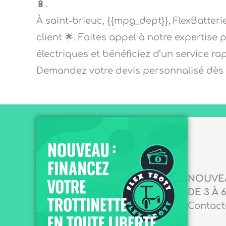
🔋.
À saint-brieuc, {{mpg_dept}}, FlexBatteri
client 🌟. Faites appel à notre expertise 
électriques et bénéficiez d’un service ra
Demandez votre devis personnalisé dès a
NOUVEA
DE 3 À 6
Contacte