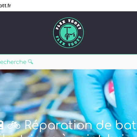
tt.fr
🔋🚲 Réparation de bat