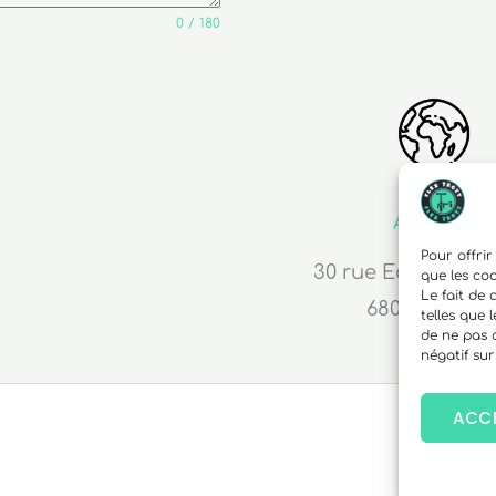
0 / 180
Adresse
Pour offrir
30 rue Edouard R
que les co
Le fait de
68000 Colma
telles que 
de ne pas 
négatif sur
ACC