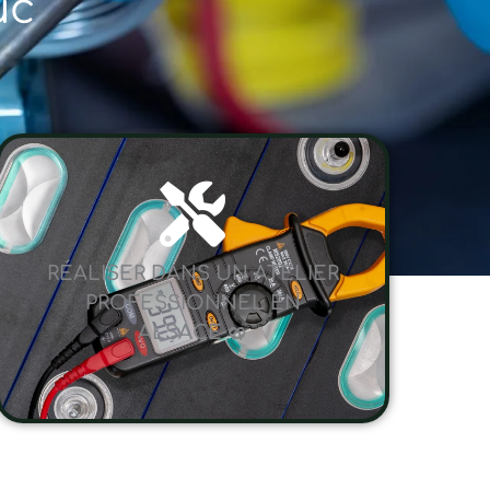
uc
RÉALISER DANS UN ATELIER
PROFESSIONNEL EN
ALSACE 🥨