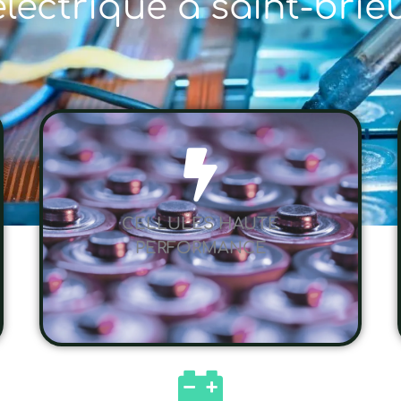
électrique à saint-brie
CELLULES HAUTE
PERFORMANCE