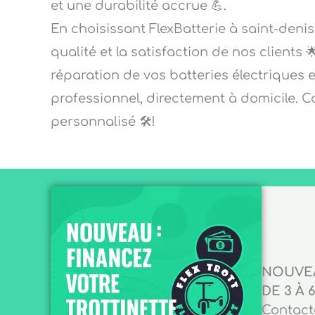
et une durabilité accrue 💪.
En choisissant FlexBatterie à saint-deni
qualité et la satisfaction de nos clients 
réparation de vos batteries électriques e
professionnel, directement à domicile. 
personnalisé 🛠️!
NOUVEA
DE 3 À 6
Contacte