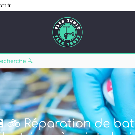
tt.fr
🔋🚲 Réparation de bat