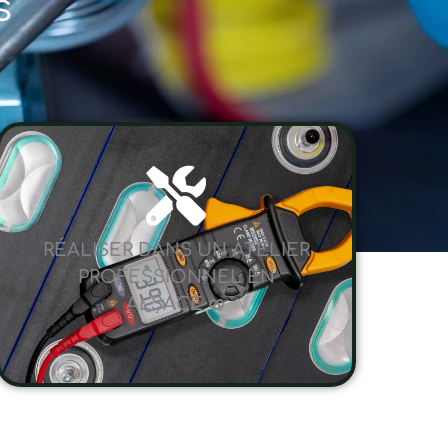
s
RÉALISER DANS UN ATELIER
PROFESSIONNEL EN
ALSACE 🥨