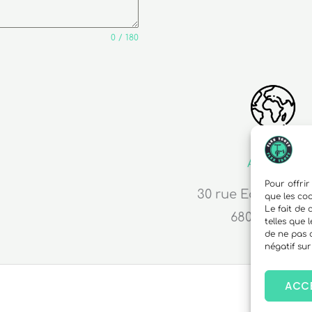
0 / 180
Adresse
Pour offrir
30 rue Edouard R
que les co
Le fait de
68000 Colma
telles que 
de ne pas 
négatif sur
ACC