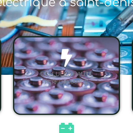
électrique à saint-deni
CELLULES HAUTE
PERFORMANCE