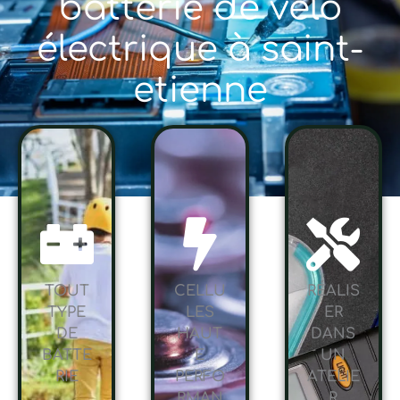
batterie de vélo
électrique à saint-
etienne
TOUT
CELLU
RÉALIS
TYPE
LES
ER
DE
HAUT
DANS
BATTE
E
UN
RIE
PERFO
ATELIE
RMAN
R