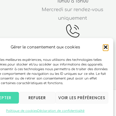
10h00 à 15h00
Mercredi sur rendez-vous
uniquement
Gérer le consentement aux cookies
Téléphone
 les meilleures expériences, nous utilisons des technologies telles
ichard
06 10 15 90 23
okies pour stocker et/ou accéder aux informations des appareils.
 consentir à ces technologies nous permettra de traiter des données
r
le comportement de navigation ou les ID uniques sur ce site. Le fait
consentir ou de retirer son consentement peut avoir un effet
 certaines caractéristiques et fonctions.
EPTER
REFUSER
VOIR LES PRÉFÉRENCES
Politique de cookies
Déclaration de confidentialité