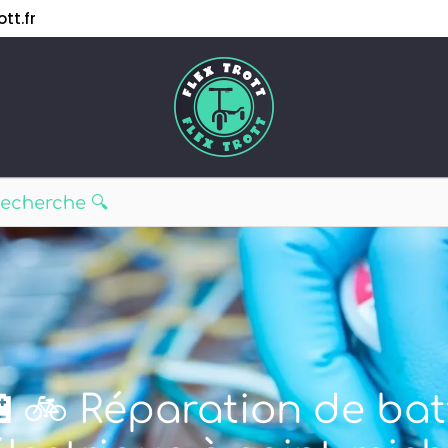
tt.fr
🔋🚲 Réparation de bat