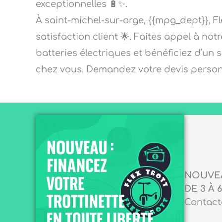
exceptionnelles 🔋✨.
À saint-michel-sur-orge, {{mpg_dept}}, F
satisfaction client 🌟. Faites appel à not
batteries électriques et bénéficiez d’un 
chez vous. Demandez votre devis personn
NOUVEA
DE 3 À 6
Contacte