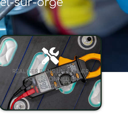
el-sur-orge
RÉALISER DANS UN ATELIER
PROFESSIONNEL EN
ALSACE 🥨