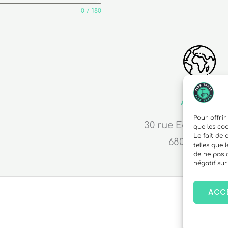
0 / 180
Adresse
Pour offrir
30 rue Edouard R
que les co
Le fait de
68000 Colma
telles que 
de ne pas 
négatif sur
ACC